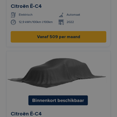
Citroën Ë-C4
Elektrisch
Automaat
12,9 kWh/100km l/100km
2022
Vanaf 509 per maand
Citroën Ë-C4