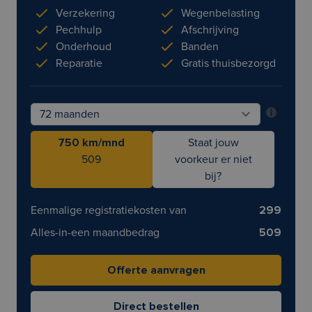
Verzekering
Wegenbelasting
Pechhulp
Afschrijving
Onderhoud
Banden
Reparatie
Gratis thuisbezorgd
750 km/mnd
Staat jouw
509
voorkeur er niet
bij?
Eenmalige registratiekosten van
299
Alles-in-een maandbedrag
509