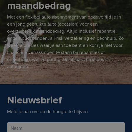
maandbedrag
Met een flexibel auto abonnement van godrive rijd je in
een jong gebruikte auto (occasion) voor een
overzichtelijk maandbedrag. Altijd inclusief reparatie,
onderhoud, banden, all-risk verzekering en pechhulp. Zo
weet je precies waar je aan toe bent en kom je niet voor
financiële verrassingen te staan bij reparaties of
onderhoud, wel zo prettig! Dat is pas zorgeloos
autorijden.
Nieuwsbrief
Meld je aan om op de hoogte te blijven.