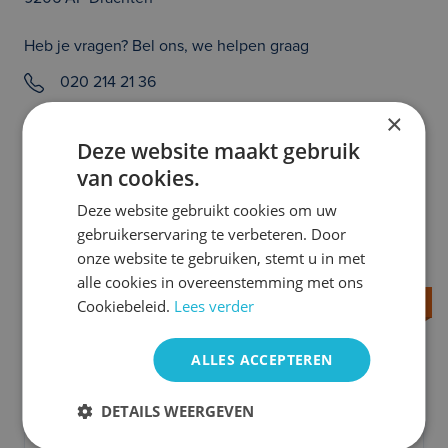
Heb je vragen? Bel ons, we helpen graag
020 214 21 36
×
Prijs en/of zetfouten voorbehouden. Controleer zelf of de uitvoering van
de auto klopt en of alle opties die jouw beslissing tot het aangaan van een
Deze website maakt gebruik
auto abonnement kunnen beïnvloeden aanwezig zijn. Heb je hier vragen
van cookies.
over, neem dan even contact met ons op. We helpen je graag!
Deze website gebruikt cookies om uw
Meer Citroën occasions
gebruikerservaring te verbeteren. Door
onze website te gebruiken, stemt u in met
alle cookies in overeenstemming met ons
Vanaf 599 per maand
Cookiebeleid.
Lees verder
ALLES ACCEPTEREN
DETAILS WEERGEVEN