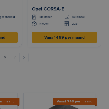
Opel CORSA-E
geschakeld
Elektrisch
Automaat
l/100km
2021
and
Vanaf 469 per maand
6
7
er maand
Vanaf 749 per maand