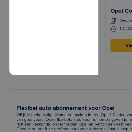
Opel Co
Benzin
5,2 l/1
Va
Flexibel auto abonnement voor Opel
Wil jij je toekomstige kilometers maken in een Opel? Ga dan 
van godrive.nu. Onze flexibele auto abonnementen geven je na
rijdt een vakkundig onderhouden Opel en betaalt een vast bed
Godrive.nu heeft de perfecte auto voor iedereen. Laat je inspi