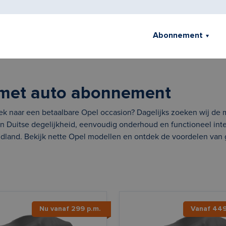
Abonnement
met auto abonnement
oek naar een betaalbare Opel occasion? Dagelijks zoeken wij de
n Duitse degelijkheid, eenvoudig onderhoud en functioneel int
ndland. Bekijk nette Opel modellen en ontdek de voordelen van 
Nu vanaf 299 p.m.
Vanaf 44