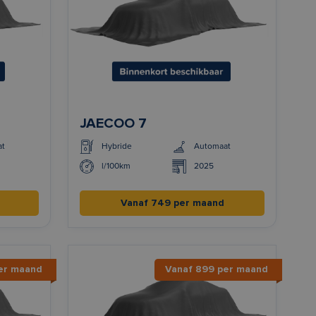
JAECOO 7
at
Hybride
Automaat
l/100km
2025
Vanaf 749 per maand
er maand
Vanaf 899 per maand