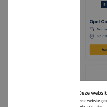
Opel Co
Benzin
5,2 l/1
Va
Deze websit
Deze website geb
gebruiken, stemt