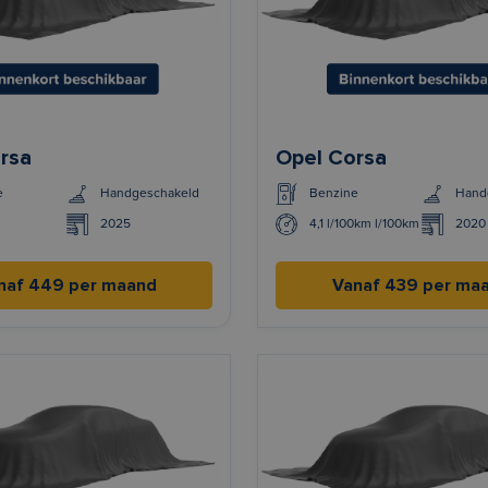
rsa
Opel Corsa
e
Handgeschakeld
Benzine
Hand
2025
4,1 l/100km l/100km
2020
naf 449 per maand
Vanaf 439 per ma