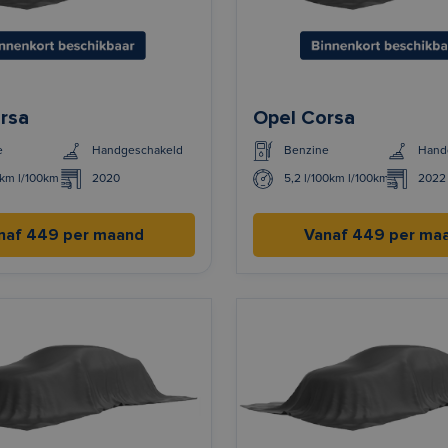
rsa
Opel Corsa
e
Handgeschakeld
Benzine
Hand
0km l/100km
2020
5,2 l/100km l/100km
2022
naf 449 per maand
Vanaf 449 per ma