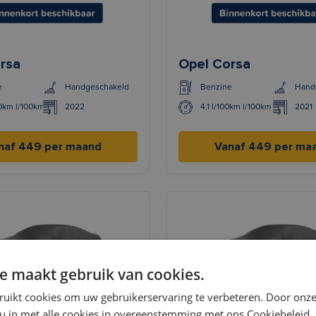
rsa
Opel Corsa
e
Handgeschakeld
Benzine
Hand
00km l/100km
2022
4,1 l/100km l/100km
2021
naf 449 per maand
Vanaf 449 per ma
e maakt gebruik van cookies.
ruikt cookies om uw gebruikerservaring te verbeteren. Door onze
 u in met alle cookies in overeenstemming met ons Cookiebeleid.