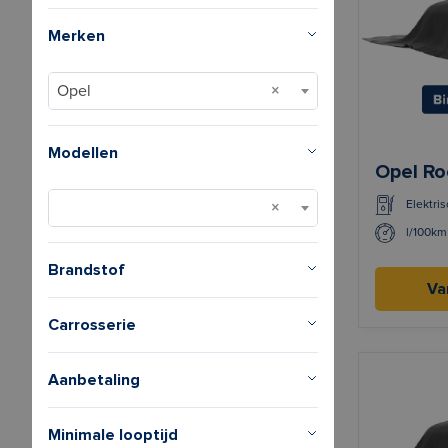
Merken
Opel
Modellen
Opel Ro
Elektris
l/100km
Brandstof
Va
Carrosserie
Aanbetaling
Minimale looptijd