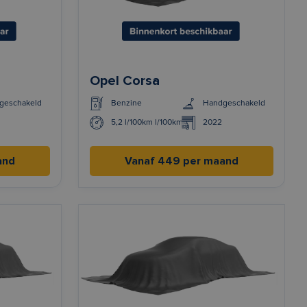
Opel Corsa
geschakeld
Benzine
Handgeschakeld
5,2 l/100km l/100km
2022
and
Vanaf 449 per maand