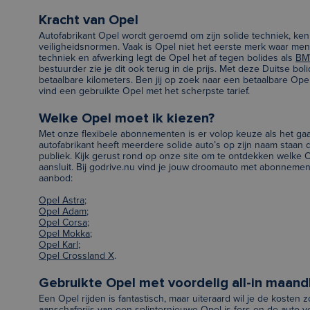
Kracht van Opel
Autofabrikant Opel wordt geroemd om zijn solide techniek, k
veiligheidsnormen. Vaak is Opel niet het eerste merk waar men 
techniek en afwerking legt de Opel het af tegen bolides als
B
bestuurder zie je dit ook terug in de prijs. Met deze Duitse bol
betaalbare kilometers. Ben jij op zoek naar een betaalbare Ope
vind een gebruikte Opel met het scherpste tarief.
Welke Opel moet ik kiezen?
Met onze flexibele abonnementen is er volop keuze als het ga
autofabrikant heeft meerdere solide auto’s op zijn naam staan d
publiek. Kijk gerust rond op onze site om te ontdekken welke 
aansluit. Bij godrive.nu vind je jouw droomauto met abonnemen
aanbod:
Opel Astra
;
Opel Adam
;
Opel Corsa
;
Opel Mokka
;
Opel Karl
;
Opel Crossland X
.
Gebruikte Opel met voordelig all-in maan
Een Opel rijden is fantastisch, maar uiteraard wil je de kosten