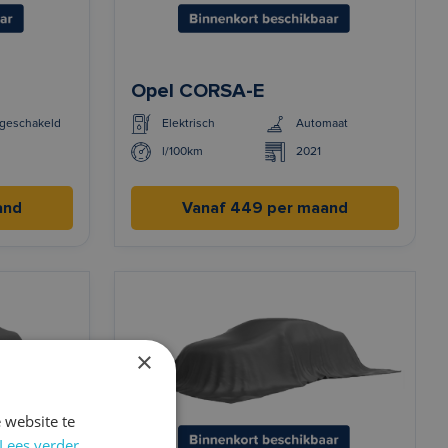
Opel CORSA-E
geschakeld
Elektrisch
Automaat
l/100km
2021
and
Vanaf 449 per maand
×
 website te
Lees verder