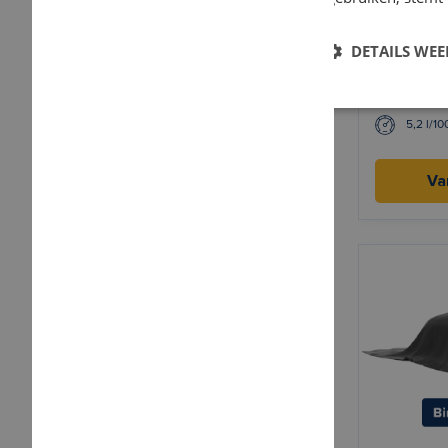
DETAILS WE
Opel Co
Benzin
5,2 l/1
Va