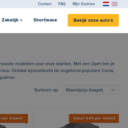
Contact
FAQ
Mijn Godrive
Zakelijk
Shortlease
Bekijk onze auto's
 mooiste modellen voor onze klanten. Met een Opel ben je
erieur. Ontdek bijvoorbeeld de ongekend populaire Corsa,
godrive:
Sorteren op:
9 per maand
Vanaf 449 per maand