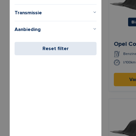
Transmissie
Aanbieding
Opel Co
Reset filter
Benzin
l/100km
Va