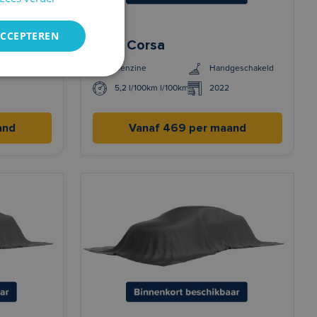
ACCEPTEREN
Opel Corsa
maat
Benzine
Handgeschakeld
5,2 l/100km l/100km
2022
and
Vanaf 469 per maand