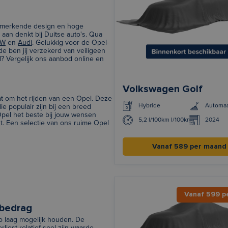
enmerkende design en hoge
aan denkt bij Duitse auto's. Qua
MW
en
Audi
. Gelukkig voor de Opel-
ide ben jij verzekerd van veiligeen
l? Vergelijk ons aanbod online en
Volkswagen Golf
at om het rijden van een Opel. Deze
Hybride
Automa
ie populair zijn bij een breed
Opel het beste bij jouw wensen
5,2 l/100km l/100km
2024
t. Een selectie van ons ruime Opel
Vanaf 589 per maand
Vanaf 599 p
dbedrag
 zo laag mogelijk houden. De