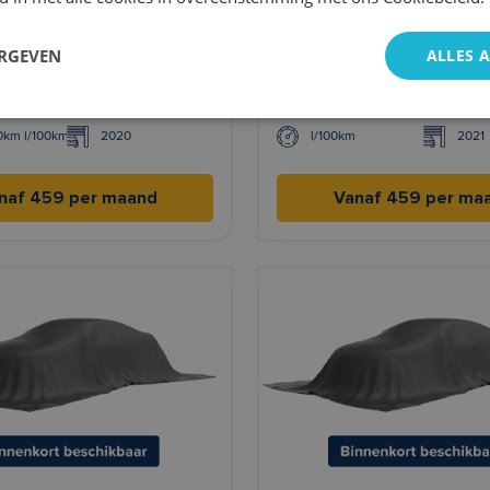
ERGEVEN
ALLES 
rsa
Opel CORSA-E
e
Handgeschakeld
Elektrisch
Auto
00km l/100km
2020
l/100km
2021
naf 459 per maand
Vanaf 459 per ma