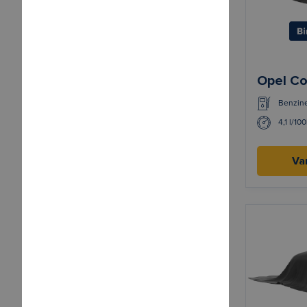
Opel Co
Benzin
4,1 l/10
Va