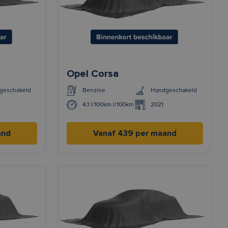
Opel Corsa
geschakeld
Benzine
Handgeschakeld
4,1 l/100km l/100km
2021
and
Vanaf 439 per maand