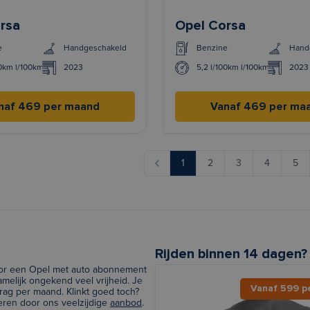
rsa
Opel Corsa
e
Handgeschakeld
Benzine
Hand
00km l/100km
2023
5,2 l/100km l/100km
2023
naf 469 per maand
Vanaf 469 per ma
1
2
3
4
5
Rijden binnen 14 dagen?
voor een Opel met auto abonnement
melijk ongekend veel vrijheid. Je
Vanaf 599 p
rag per maand. Klinkt goed toch?
reren door ons veelzijdige
aanbod
.