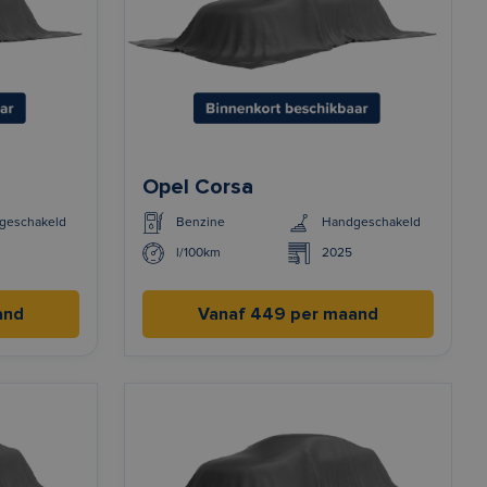
Opel Corsa
geschakeld
Benzine
Handgeschakeld
l/100km
2025
and
Vanaf 449 per maand