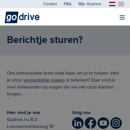
Contact
FAQ
Mijn Godrive
Berichtje sturen?
Ons enthousiaste team staat klaar om je te helpen. Heb
je onze
veelgestelde vragen
al bekeken? Daar vind je
veel antwoorden op vragen die we van onze klanten
kregen.
Hier vind je ons
Volg ons
Godrive.nu B.V.
Leeuwenveldseweg 5F