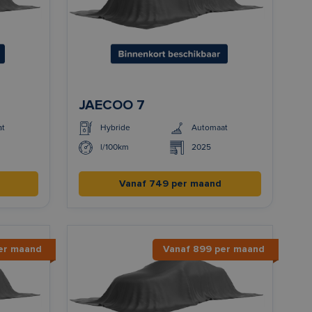
JAECOO 7
at
Hybride
Automaat
l/100km
2025
Vanaf 749 per maand
er maand
Vanaf 899 per maand