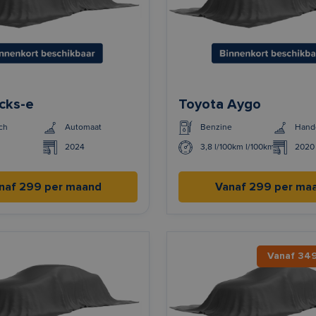
cks-e
Toyota Aygo
ch
Automaat
Benzine
Hand
2024
3,8 l/100km l/100km
2020
naf 299 per maand
Vanaf 299 per ma
Vanaf 34