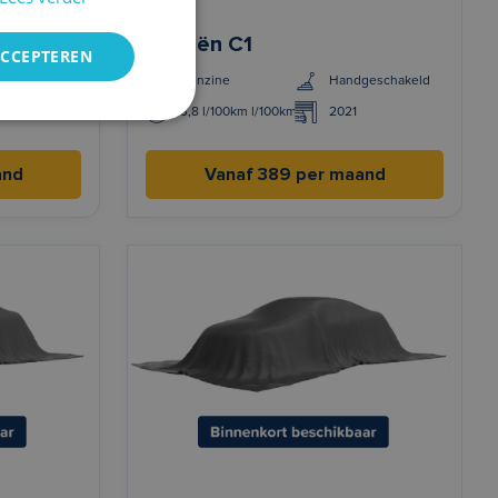
Citroën C1
ACCEPTEREN
geschakeld
Benzine
Handgeschakeld
3,8 l/100km l/100km
2021
and
Vanaf 389 per maand