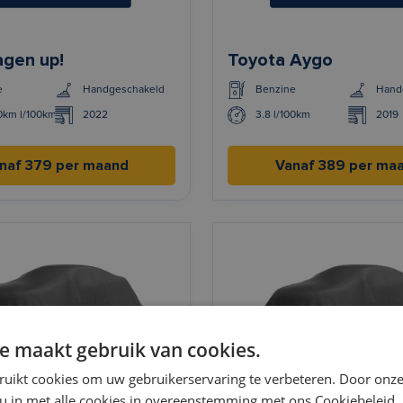
gen up!
Toyota Aygo
e
Handgeschakeld
Benzine
Hand
00km l/100km
2022
3.8 l/100km
2019
naf 379 per maand
Vanaf 389 per ma
e maakt gebruik van cookies.
ruikt cookies om uw gebruikerservaring te verbeteren. Door onze
 u in met alle cookies in overeenstemming met ons Cookiebeleid.