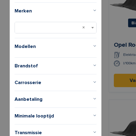
Merken
Opel Ro
Modellen
Elektris
l/100km
Brandstof
Va
Carrosserie
Aanbetaling
Minimale looptijd
Transmissie