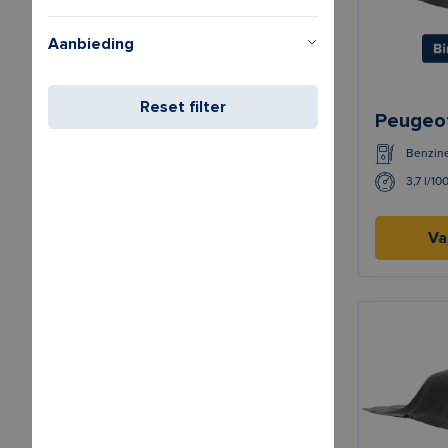
Aanbieding
Reset filter
Peugeo
Benzin
3,7 l/10
Va