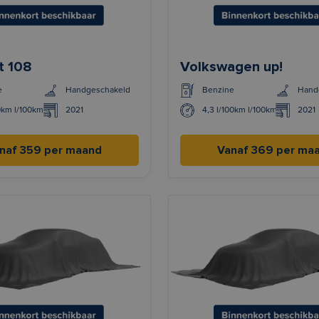
t 108
Volkswagen up!
e
Handgeschakeld
Benzine
Hand
0km l/100km
2021
4,3 l/100km l/100km
2021
naf 359 per maand
Vanaf 369 per ma