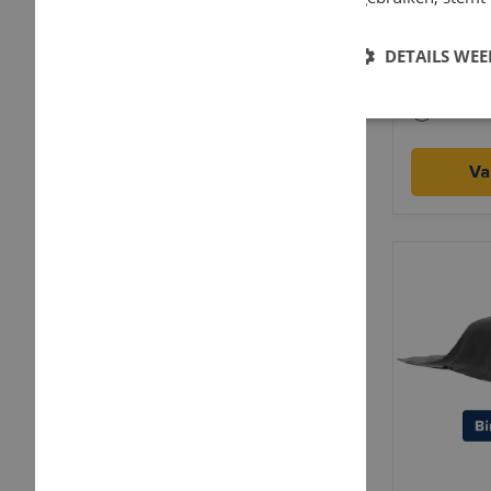
Smart F
DETAILS WE
Elektris
18,3 kW
Va