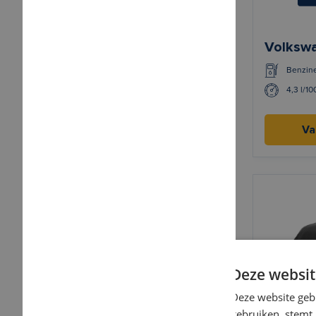
Volkswa
Benzin
4,3 l/1
Va
Deze websit
Deze website geb
gebruiken, stemt