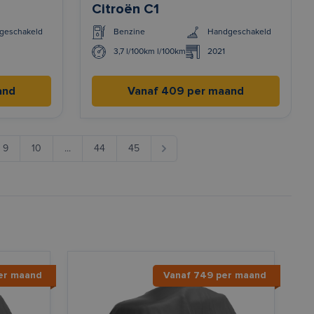
Citroën C1
geschakeld
Benzine
Handgeschakeld
3,7 l/100km l/100km
2021
and
Vanaf 409 per maand
9
10
...
44
45
er maand
Vanaf 749 per maand