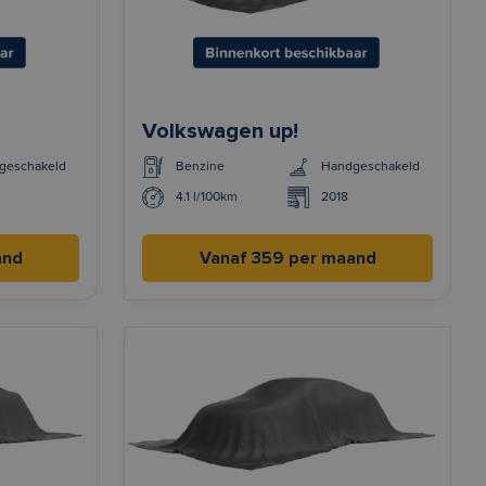
Volkswagen up!
geschakeld
Benzine
Handgeschakeld
4.1 l/100km
2018
and
Vanaf 359 per maand