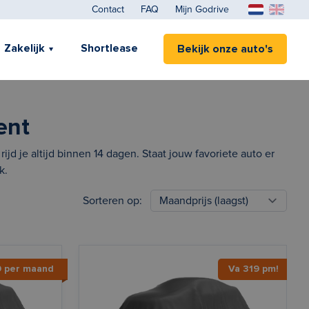
Contact
FAQ
Mijn Godrive
Zakelijk
Shortlease
Bekijk onze auto's
ent
jd je altijd binnen 14 dagen. Staat jouw favoriete auto er
k.
Sorteren op:
9 per maand
Va 319 pm!