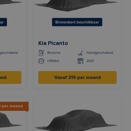
Kia Picanto
geschakeld
Benzine
Handgeschakeld
l/100km
2021
and
Vanaf 319 per maand
9 per maand