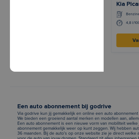
Kia Pic
Benzin
4,8 l/1
Va
Een auto abonnement bij godrive
Via godrive kun jij gemakkelijk en online een auto abonnement 
We bieden een groeiend aantal merken en modellen aan, allema
Een auto abonnement is een nieuwe vorm van mobiliteit welke j
abonnement gemakkelijk weer op kunt zeggen. Wij hebben auto
36 maanden. Bij de auto's op onze website zie je direct welk
voor de auto van jouw dromen. Standaard zit alles inbegrepen