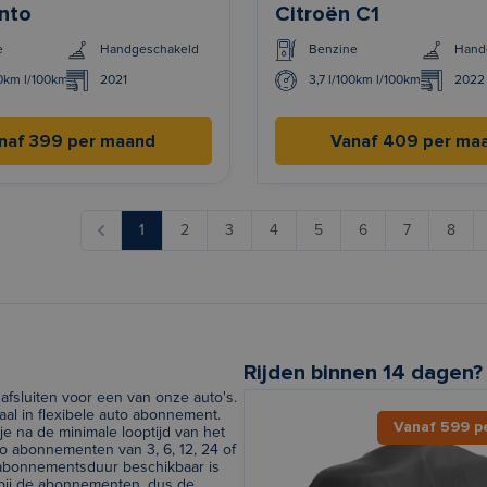
anto
Citroën C1
e
Handgeschakeld
Benzine
Hand
00km l/100km
2021
3,7 l/100km l/100km
2022
naf 399 per maand
Vanaf 409 per ma
1
2
3
4
5
6
7
8
Rijden binnen 14 dagen?
afsluiten voor een van onze auto's.
al in flexibele auto abonnement.
Vanaf 599 p
e na de minimale looptijd van het
 abonnementen van 3, 6, 12, 24 of
e abonnementsduur beschikbaar is
 bij de abonnementen, dus de