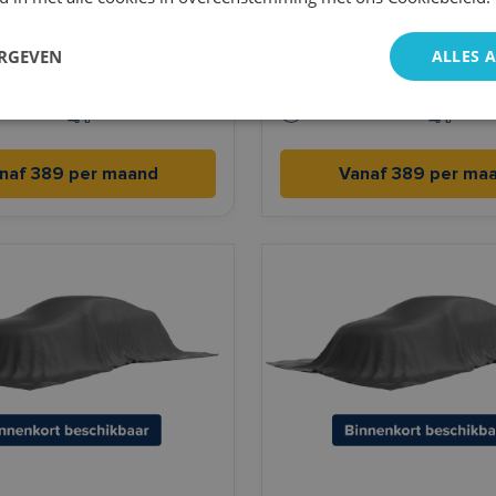
orfour
Citroën C1
ERGEVEN
ALLES 
ch
Automaat
Benzine
Hand
h/100km l/100km
2022
3,8 l/100km l/100km
2020
naf 389 per maand
Vanaf 389 per ma