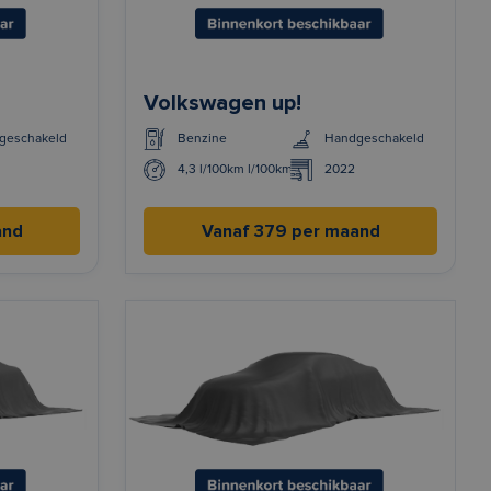
Volkswagen up!
geschakeld
Benzine
Handgeschakeld
4,3 l/100km l/100km
2022
and
Vanaf 379 per maand