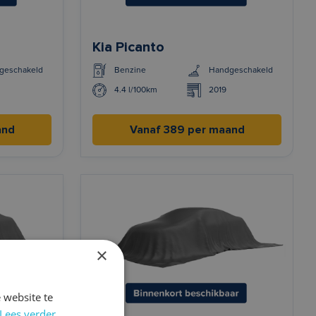
Kia Picanto
geschakeld
Benzine
Handgeschakeld
4.4 l/100km
2019
and
Vanaf 389 per maand
×
 website te
Lees verder