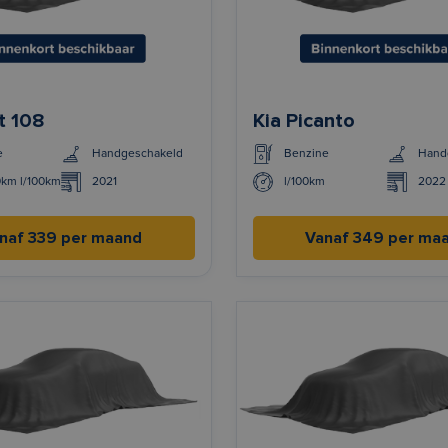
t 108
Kia Picanto
e
Handgeschakeld
Benzine
Hand
0km l/100km
2021
l/100km
2022
naf 339 per maand
Vanaf 349 per ma