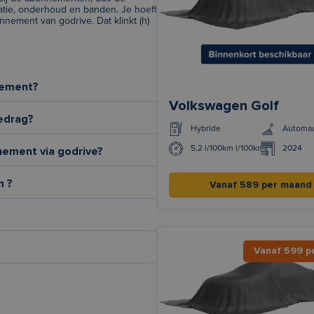
atie, onderhoud en banden. Je hoeft
nement van godrive. Dat klinkt (h)
nement?
Volkswagen Golf
edrag?
Hybride
Automa
5,2 l/100km l/100km
2024
nement via godrive?
n ?
Vanaf 589 per maand
Vanaf 599 p