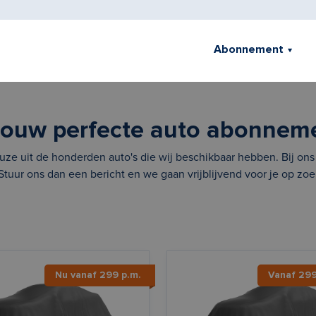
Abonnement
jouw perfecte auto abonnem
ze uit de honderden auto's die wij beschikbaar hebben. Bij ons ri
 Stuur ons dan een bericht en we gaan vrijblijvend voor je op zoe
Nu vanaf 299 p.m.
Vanaf 29