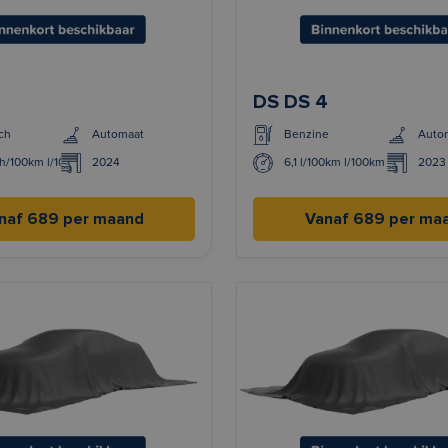
3
DS DS 4
ch
Automaat
Benzine
Auto
h/100km l/100km
2024
6,1 l/100km l/100km
2023
naf 689 per maand
Vanaf 689 per ma