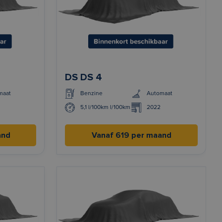
DS DS 4
maat
Benzine
Automaat
5,1 l/100km l/100km
2022
and
Vanaf 619 per maand