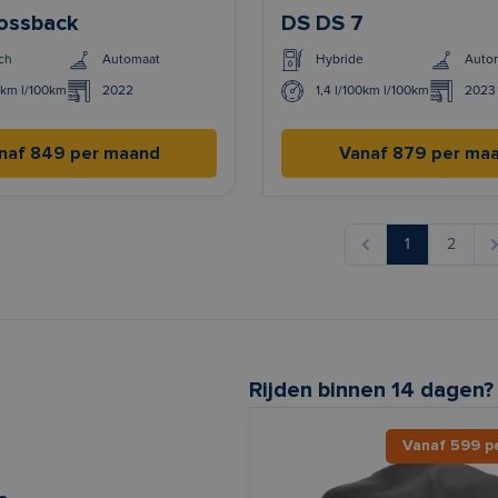
ossback
DS DS 7
ch
Automaat
Hybride
Auto
0km l/100km
2022
1,4 l/100km l/100km
2023
naf 849 per maand
Vanaf 879 per ma
1
2
Rijden binnen 14 dagen?
Vanaf 599 p