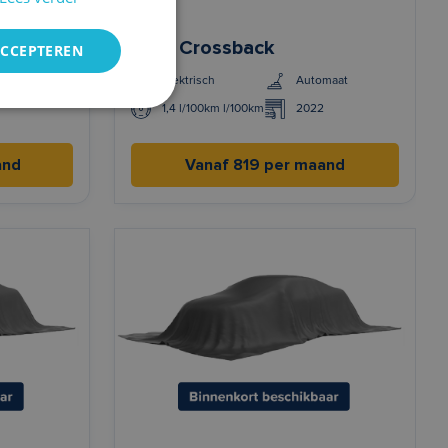
DS 7 Crossback
ACCEPTEREN
maat
Elektrisch
Automaat
1,4 l/100km l/100km
2022
and
Vanaf 819 per maand