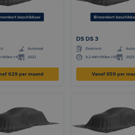
3
DS DS 3
ch
Automaat
Elektrisch
Auto
h/100km l/100km
2022
0,2 kWh/100km l/100km
2023
naf 629 per maand
Vanaf 659 per ma