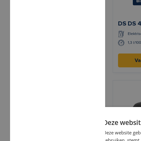
DS DS 
Elektris
1,3 l/10
Va
Deze websit
Deze website geb
gebruiken, stemt