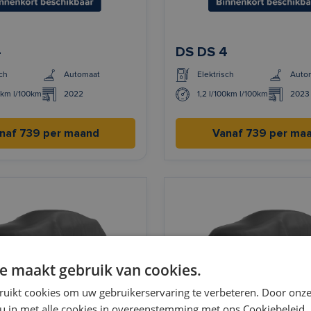
4
DS DS 4
ch
Automaat
Elektrisch
Auto
0km l/100km
2022
1,2 l/100km l/100km
2023
naf 739 per maand
Vanaf 739 per ma
e maakt gebruik van cookies.
ruikt cookies om uw gebruikerservaring te verbeteren. Door onze
 u in met alle cookies in overeenstemming met ons Cookiebeleid.