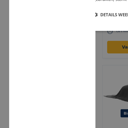
DS 7 Cr
DETAILS WE
Elektris
1,6 l/10
Va