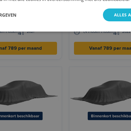
ossback
DS 7 Crossback
ERGEVEN
ALLES 
ch
Automaat
Elektrisch
Auto
0km l/100km
2021
1,4 l/100km l/100km
2022
naf 789 per maand
Vanaf 789 per ma