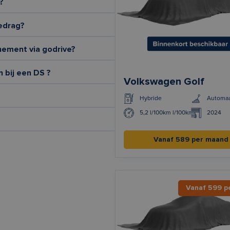
?
edrag?
nement via godrive?
n bij een DS ?
Volkswagen Golf
Hybride
Automa
5,2 l/100km l/100km
2024
Vanaf 589 per maand
Vanaf 599 p