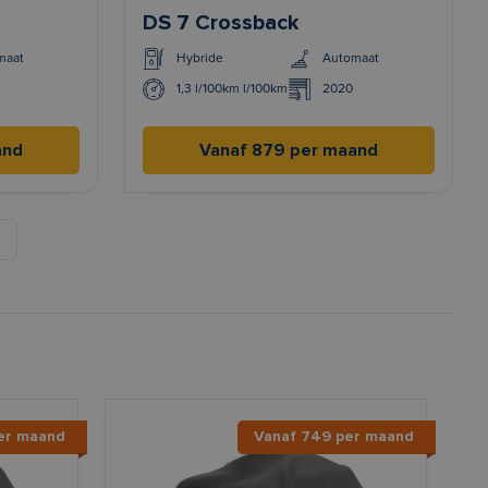
DS 7 Crossback
maat
Hybride
Automaat
1,3 l/100km l/100km
2020
and
Vanaf 879 per maand
er maand
Vanaf 749 per maand