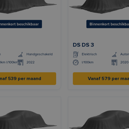
3
DS DS 3
e
Handgeschakeld
Elektrisch
Auto
00km l/100km
2022
l/100km
2020
naf 539 per maand
Vanaf 579 per ma