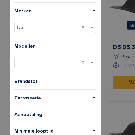
Merken
DS
Modellen
DS DS 
Benzin
5,6 l/1
Brandstof
Va
Carrosserie
Aanbetaling
Minimale looptijd