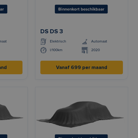
DS DS 3
maat
Elektrisch
Automaat
l/100km
2020
and
Vanaf 699 per maand