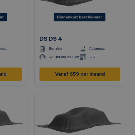
DS DS 4
maat
Benzine
Automaat
6,1 l/100km l/100km
2023
and
Vanaf 659 per maand