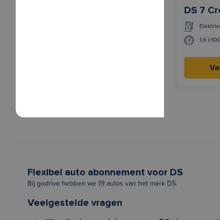
DS 7 Cr
Elektris
1,6 l/10
Va
Flexibel auto abonnement voor DS
Bij godrive hebben we 19 autos van het merk DS.
Veelgestelde vragen