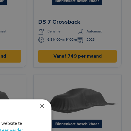
DS 7 Crossback
maat
Benzine
Automaat
6,8 l/100km l/100km
2023
and
Vanaf 749 per maand
×
 website te
Lees verder