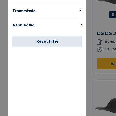
Transmissie
Aanbieding
DS DS 
Reset filter
Elektris
17,6 kW
Va