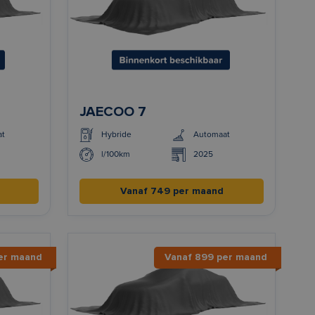
JAECOO 7
at
Hybride
Automaat
l/100km
2025
Vanaf 749 per maand
er maand
Vanaf 899 per maand