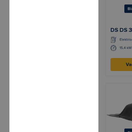
DS DS 
Elektris
15,4 kW
Va