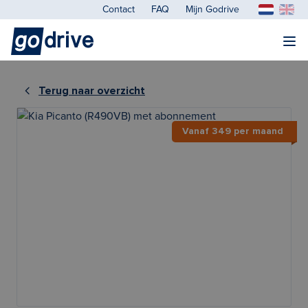
Contact
FAQ
Mijn Godrive
Terug naar overzicht
Vanaf 349 per maand