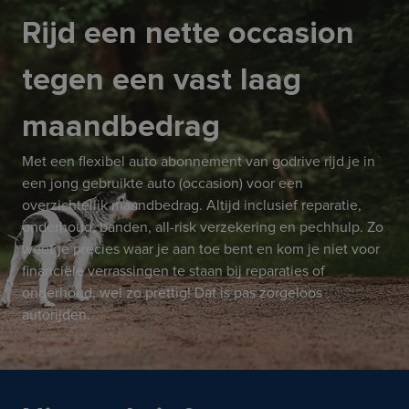
Rijd een nette occasion
tegen een vast laag
maandbedrag
Met een flexibel auto abonnement van godrive rijd je in
een jong gebruikte auto (occasion) voor een
overzichtelijk maandbedrag. Altijd inclusief reparatie,
onderhoud, banden, all-risk verzekering en pechhulp. Zo
weet je precies waar je aan toe bent en kom je niet voor
financiële verrassingen te staan bij reparaties of
onderhoud, wel zo prettig! Dat is pas zorgeloos
autorijden.