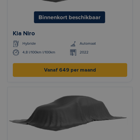
Kia Niro
Hybride
Automaat
4,8 l/100km l/100km
2022
Vanaf 649 per maand