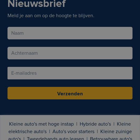
Nieuwsbrief
Meld je aan om op de hoogte te blijven.
Verzenden
Kleine auto's met hoge instap
|
Hybride auto's
|
Kleine
elektrische auto's
|
Auto's voor starters
|
Kleine zuinige
auto's
|
Tweedehands auto leasen
|
Betrouwbare auto's