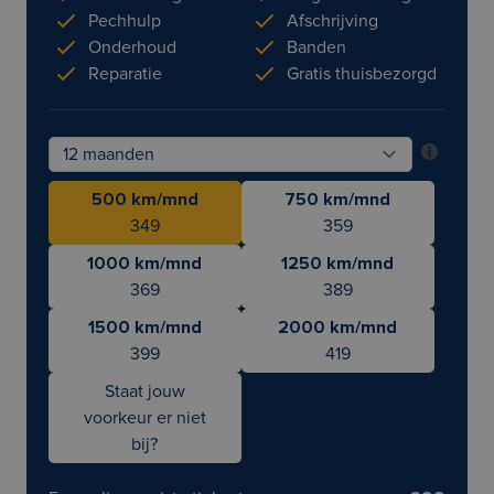
Pechhulp
Afschrijving
Onderhoud
Banden
Reparatie
Gratis thuisbezorgd
500 km/mnd
750 km/mnd
349
359
1000 km/mnd
1250 km/mnd
369
389
1500 km/mnd
2000 km/mnd
399
419
Staat jouw
voorkeur er niet
bij?