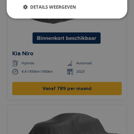
DETAILS WEERGEVEN
Kia Niro
Hybride
Automaat
4,4 l/100km l/100km
2023
Vanaf 789 per maand