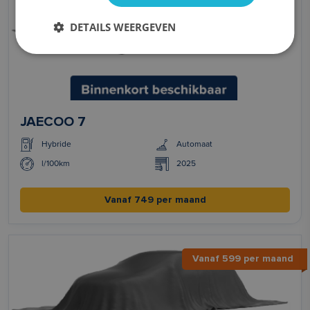
DETAILS WEERGEVEN
JAECOO 7
Hybride
Automaat
l/100km
2025
Vanaf 749 per maand
Vanaf 599 per maand