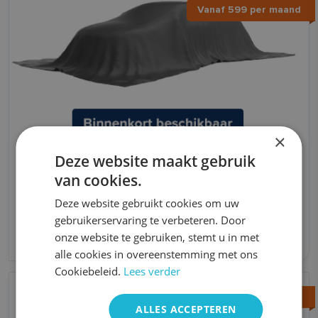
Vanaf 599 per maand
×
Volkswagen Golf
Deze website maakt gebruik
van cookies.
Hybride
Automaat
5,2 l/100km l/100km
2024
Deze website gebruikt cookies om uw
gebruikerservaring te verbeteren. Door
onze website te gebruiken, stemt u in met
Vanaf 589 per maand
alle cookies in overeenstemming met ons
Cookiebeleid.
Lees verder
Vanaf 749 per maand
ALLES ACCEPTEREN