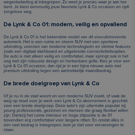
wegenbelasting al inbegrepen. Zo weet je precies waar je aan toe
bent. Je kiest eenvoudig jouw favoriete Lynk & Co occasion en rijdt
zorgeloos weg.
De Lynk & Co 01: modern, veilig en opvallend
De Lynk & Co 01 is het bekendste model van dit vooruitstrevende
automerk. Het is een ruime en stoere SUV met een sportieve
uitstraling, voorzien van moderne technologieën en slimme features
zoals een digitaal dashboard en uitgebreide connectiviteitsopties.
De auto is niet alleen veilig en comfortabel, maar springt ook in het
oog met zijn robuuste design en herkenbare grille. Kies je voor een
Lynk & Co 01 occasion, dan rijd je in een bijna nieuwe auto met
premium uitstraling tegen een aantrekkelijk maandbedrag.
De brede doelgroep van Lynk & Co
Of je nu in de stad woont en een moderne SUV zoekt, of vaak de
weg op moet voor je werk: een Lynk & Co abonnement is geschikt
voor een brede doelgroep. Deze auto's zijn uitermate populair bij
young professionals, gezinnen en mensen die graag flexibel willen
zijn. Dankzij het ruime interieur en hoge zitpositie is de 01
bovendien erg comfortabel voor langere ritten. En omdat alles in
één vast bedrag is inbegrepen, kom je niet voor verrassingen te
staan.