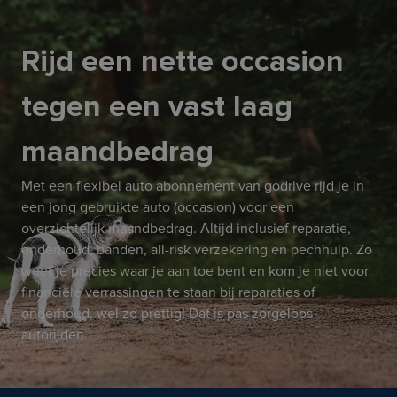
Rijd een nette occasion
tegen een vast laag
maandbedrag
Met een flexibel auto abonnement van godrive rijd je in
een jong gebruikte auto (occasion) voor een
overzichtelijk maandbedrag. Altijd inclusief reparatie,
onderhoud, banden, all-risk verzekering en pechhulp. Zo
weet je precies waar je aan toe bent en kom je niet voor
financiële verrassingen te staan bij reparaties of
onderhoud, wel zo prettig! Dat is pas zorgeloos
autorijden.