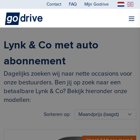
Contact
FAQ
Mijn Godrive
Lynk & Co met auto
abonnement
Dagelijks zoeken wij naar nette occasions voor
onze bestuurders. Ben jij op zoek naar een
betaalbare Lynk & Co? Bekijk hieronder onze
modellen:
Sorteren op: