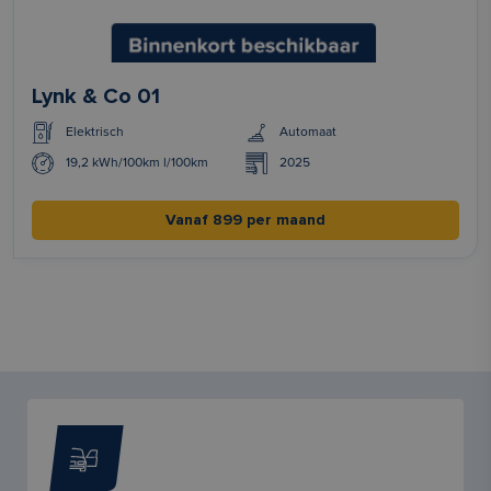
Lynk & Co 01
Elektrisch
Automaat
19,2 kWh/100km l/100km
2025
Vanaf 899 per maand