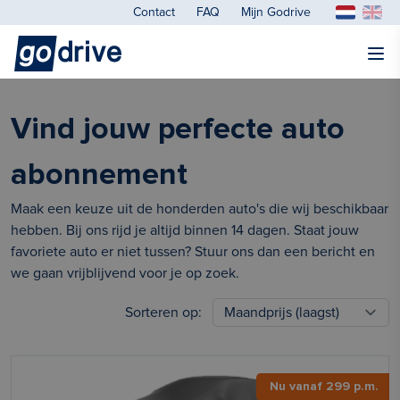
Contact
FAQ
Mijn Godrive
Vind jouw perfecte auto
abonnement
Maak een keuze uit de honderden auto's die wij beschikbaar
hebben. Bij ons rijd je altijd binnen 14 dagen. Staat jouw
favoriete auto er niet tussen? Stuur ons dan een bericht en
we gaan vrijblijvend voor je op zoek.
Sorteren op:
Nu vanaf 299 p.m.