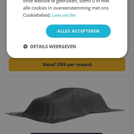
onze website te gebruiken, stemt u in met
alle cookies in overeenstemming met ons
Cookiebeleid.
Lees verder
Kia Picanto
ALLES ACCEPTEREN
Benzine
Handgeschakeld
DETAILS WEERGEVEN
4,8 l/100km l/100km
2021
Vanaf 399 per maand