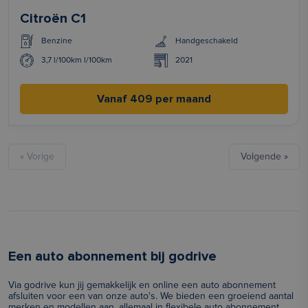
Citroën C1
Benzine
Handgeschakeld
3,7 l/100km l/100km
2021
Vanaf 409 per maand
« Vorige
Volgende »
Een auto abonnement bij godrive
Via godrive kun jij gemakkelijk en online een auto abonnement
afsluiten voor een van onze auto's. We bieden een groeiend aantal
merken en modellen aan, allemaal in flexibele auto abonnement.