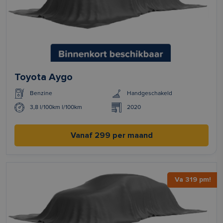
Toyota Aygo
Benzine
Handgeschakeld
3,8 l/100km l/100km
2020
Vanaf 299 per maand
Va 319 pm!