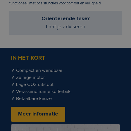
functioneel, met basisfuncties voor comfort en veiligheid.
Oriënterende fase?
Laat je adviseren
IN HET KORT
✔ Compact en wendbaar
✔ Zuinige motor
✔ Lage CO2-uitstoot
✔ Verassend ruime kofferbak
✔ Betaalbare keuze
Meer informatie