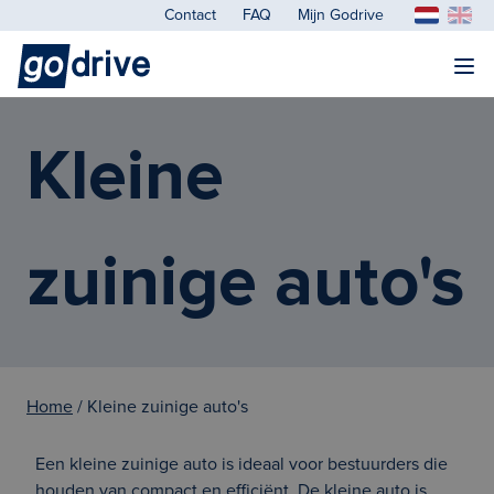
Contact
FAQ
Mijn Godrive
Kleine
zuinige auto's
Home
/ Kleine zuinige auto's
Een kleine zuinige auto is ideaal voor bestuurders die
houden van compact en efficiënt. De kleine auto is