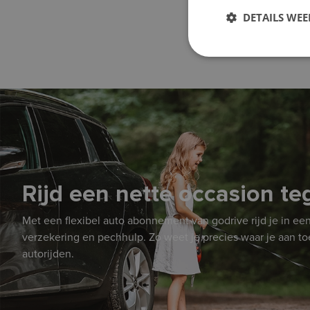
DETAILS WE
Rijd een nette occasion t
Met een flexibel auto abonnement van godrive rijd je in een
verzekering en pechhulp. Zo weet je precies waar je aan toe 
autorijden.