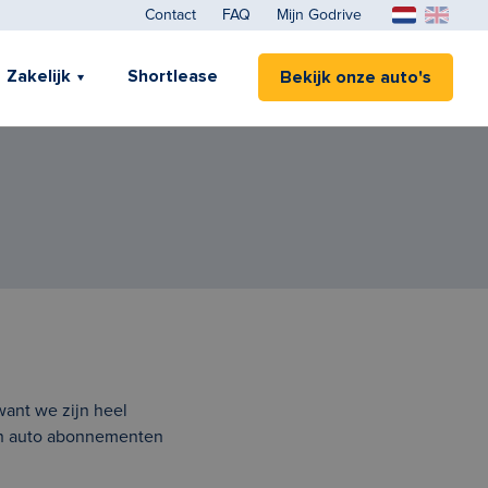
Contact
FAQ
Mijn Godrive
Zakelijk
Shortlease
Bekijk onze auto's
want we zijn heel
van auto abonnementen