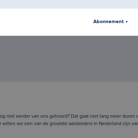
Abonnement
og niet eerder van ons gehoord? Dat gaat niet lang meer duren 
aar willen we een van de grootste aanbieders in Nederland zijn 