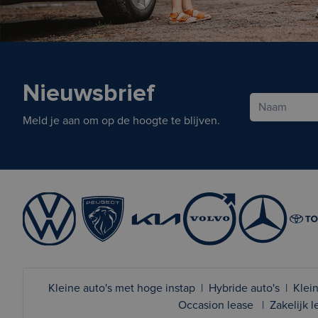
Nieuwsbrief
Meld je aan om op de hoogte te blijven.
Kleine auto's met hoge instap
|
Hybride auto's
|
Klein
Occasion lease
|
Zakelijk 