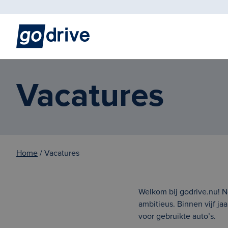
Vacatures
Home
/ Vacatures
Welkom bij godrive.nu! N
ambitieus. Binnen vijf j
voor gebruikte auto’s.