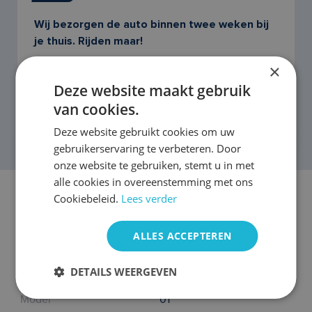
Wij bezorgen de auto binnen twee weken bij
je thuis. Rijden maar!
Wij brengen de auto gewoon bij je thuis zodat jij
×
de deur niet uit hoeft. Zo besteed jij je tijd
Deze website maakt gebruik
optimaal en zorgen wij voor de rest, makkelijk!
van cookies.
Lees verder
Deze website gebruikt cookies om uw
gebruikerservaring te verbeteren. Door
onze website te gebruiken, stemt u in met
alle cookies in overeenstemming met ons
Cookiebeleid.
Lees verder
Specificaties
Aanwezige
Reviews
opties
ALLES ACCEPTEREN
Merk
Lynk & Co
DETAILS WEERGEVEN
Model
01