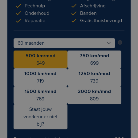
Pechhulp
Afschrijving
Onderhoud
Banden
Reparatie
Gratis thuisbezorgd
500 km/mnd
750 km/mnd
649
699
1000 km/mnd
1250 km/mnd
719
739
1500 km/mnd
2000 km/mnd
769
809
Staat jouw
voorkeur er niet
bij?