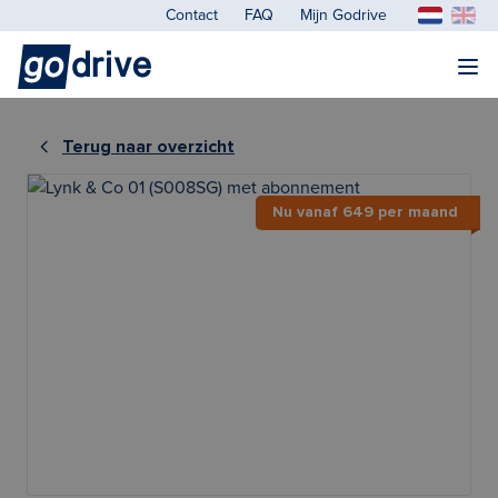
Contact
FAQ
Mijn Godrive
Terug naar overzicht
Nu vanaf 649 per maand