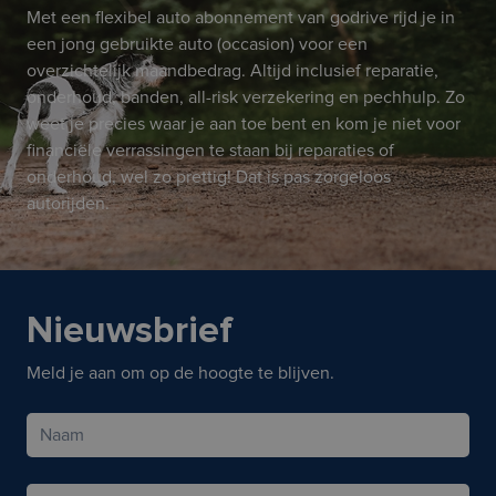
Met een flexibel auto abonnement van godrive rijd je in
een jong gebruikte auto (occasion) voor een
overzichtelijk maandbedrag. Altijd inclusief reparatie,
onderhoud, banden, all-risk verzekering en pechhulp. Zo
weet je precies waar je aan toe bent en kom je niet voor
financiële verrassingen te staan bij reparaties of
onderhoud, wel zo prettig! Dat is pas zorgeloos
autorijden.
Nieuwsbrief
Meld je aan om op de hoogte te blijven.