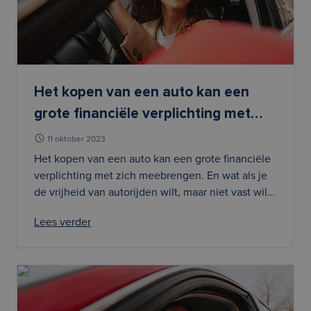
Het kopen van een auto kan een
grote financiële verplichting met
zich meebrengen. En wat als je de
11 oktober 2023
vrijheid van autorijden wilt, maar
Het kopen van een auto kan een grote financiële
verplichting met zich meebrengen. En wat als je
niet vast wilt zitten aan een
de vrijheid van autorijden wilt, maar niet vast wilt
langlopend contract? Dit is waar een
zitten aan een langlopend contract? Dit is waar
auto-abonnement bij godrive.nu in
Lees verder
een auto-abonnement bij godrive.nu in het spel
het spel komt. In d
komt. In d