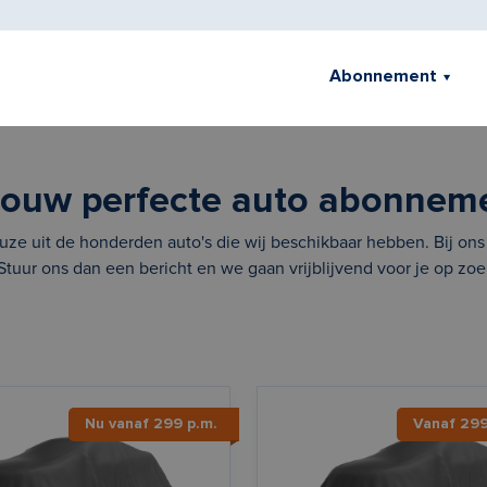
Abonnement
jouw perfecte auto abonnem
ze uit de honderden auto's die wij beschikbaar hebben. Bij ons ri
 Stuur ons dan een bericht en we gaan vrijblijvend voor je op zoe
Nu vanaf 299 p.m.
Vanaf 29