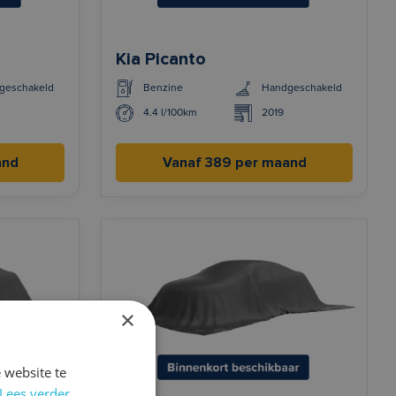
Kia Picanto
geschakeld
Benzine
Handgeschakeld
4.4 l/100km
2019
and
Vanaf 389 per maand
×
 website te
Lees verder