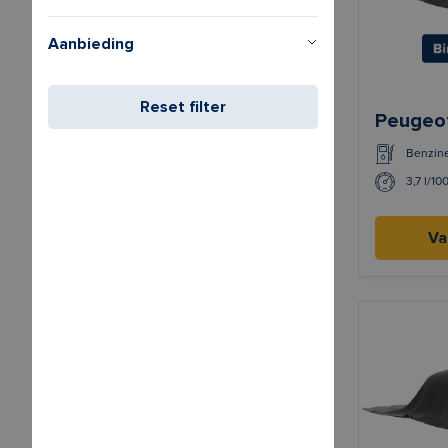
Aanbieding
Reset filter
Peugeo
Benzin
3,7 l/10
Va