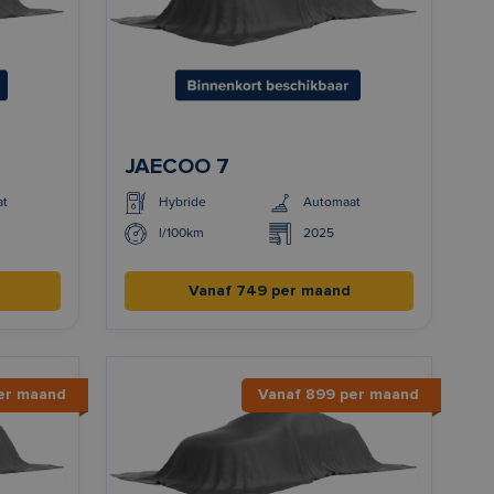
JAECOO 7
at
Hybride
Automaat
l/100km
2025
Vanaf 749 per maand
er maand
Vanaf 899 per maand