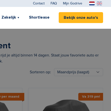
Contact
FAQ
Mijn Godrive
Zakelijk
Shortlease
Bekijk onze auto's
ent
jd je altijd binnen 14 dagen. Staat jouw favoriete auto er
k.
Sorteren op:
9 per maand
Va 319 pm!