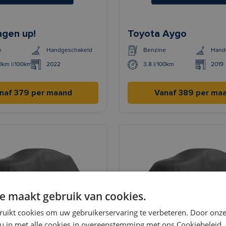
gen up!
Toyota Aygo
e
Handgeschakeld
Benzine
Hand
00km l/100km
2022
3.8 l/100km
2019
naf 379 per maand
Vanaf 389 per ma
e maakt gebruik van cookies.
ruikt cookies om uw gebruikerservaring te verbeteren. Door onze
 u in met alle cookies in overeenstemming met ons Cookiebeleid.