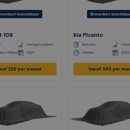
t 108
Kia Picanto
e
Handgeschakeld
Benzine
Hand
0km l/100km
2021
l/100km
2022
naf 339 per maand
Vanaf 349 per ma