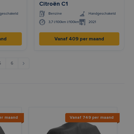
Citroën C1
geschakeld
Benzine
Handgeschakeld
3,7 l/100km l/100km
2021
and
Vanaf 409 per maand
5
6
er maand
Vanaf 749 per maand