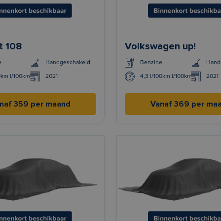
t 108
Volkswagen up!
e
Handgeschakeld
Benzine
Hand
0km l/100km
2021
4,3 l/100km l/100km
2021
naf 359 per maand
Vanaf 369 per ma