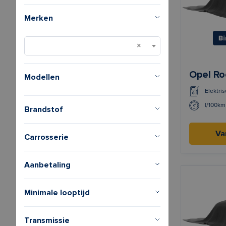
Merken
Opel Ro
Modellen
Elektris
l/100km
Brandstof
Va
Carrosserie
Aanbetaling
Minimale looptijd
Transmissie