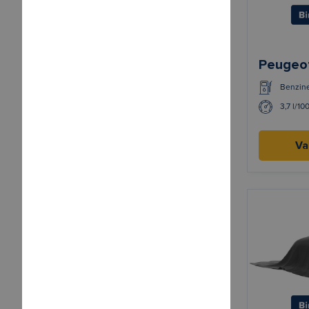
Peugeo
Benzin
3,7 l/10
Va