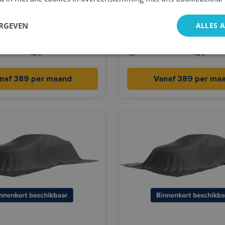
orfour
Citroën C1
ERGEVEN
ALLES 
ch
Automaat
Benzine
Hand
h/100km l/100km
2022
3,8 l/100km l/100km
2020
naf 389 per maand
Vanaf 389 per ma