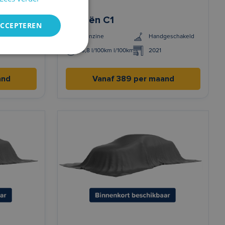
Citroën C1
ACCEPTEREN
geschakeld
Benzine
Handgeschakeld
3,8 l/100km l/100km
2021
and
Vanaf 389 per maand