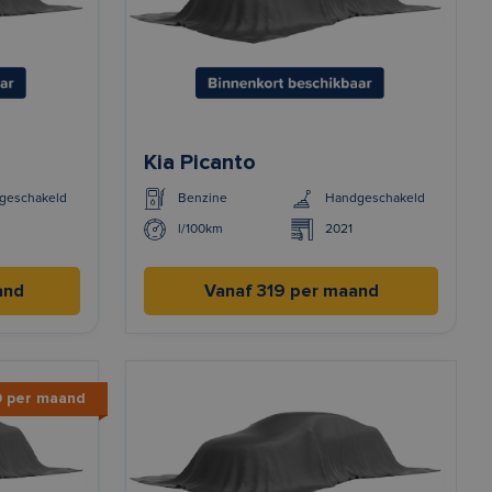
Kia Picanto
geschakeld
Benzine
Handgeschakeld
l/100km
2021
and
Vanaf 319 per maand
9 per maand