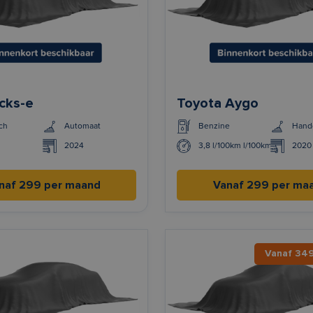
cks-e
Toyota Aygo
ch
Automaat
Benzine
Hand
2024
3,8 l/100km l/100km
2020
naf 299 per maand
Vanaf 299 per ma
Vanaf 34