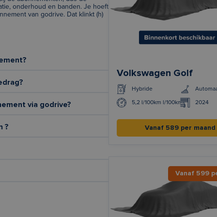
atie, onderhoud en banden. Je hoeft
nement van godrive. Dat klinkt (h)
nement?
Volkswagen Golf
edrag?
Hybride
Automa
5,2 l/100km l/100km
2024
nement via godrive?
n ?
Vanaf 589 per maand
Vanaf 599 p