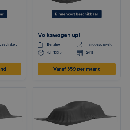
Volkswagen up!
geschakeld
Benzine
Handgeschakeld
4.1 l/100km
2018
and
Vanaf 359 per maand