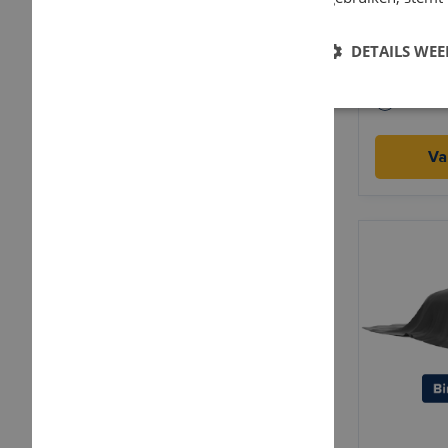
Smart F
DETAILS WE
Elektris
18,3 kW
Va