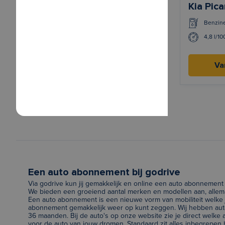
Kia Pic
Benzin
4,8 l/1
Va
Een auto abonnement bij godrive
Via godrive kun jij gemakkelijk en online een auto abonnement 
We bieden een groeiend aantal merken en modellen aan, allema
Een auto abonnement is een nieuwe vorm van mobiliteit welke j
abonnement gemakkelijk weer op kunt zeggen. Wij hebben auto
36 maanden. Bij de auto's op onze website zie je direct welk
voor de auto van jouw dromen. Standaard zit alles inbegrepen