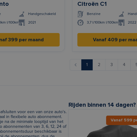
anto
Citroën C1
e
Handgeschakeld
Benzine
Hand
00km l/100km
2021
3,7 l/100km l/100km
2022
naf 399 per maand
Vanaf 409 per ma
1
2
3
4
Rijden binnen 14 dagen?
afsluiten voor een van onze auto's.
al in flexibele auto abonnement.
Vanaf 599 p
e na de minimale looptijd van het
 abonnementen van 3, 6, 12, 24 of
e abonnementsduur beschikbaar is
 bij de abonnementen, dus de