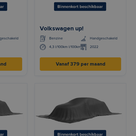
Volkswagen up!
geschakeld
Benzine
Handgeschakeld
4,3 l/100km l/100km
2022
and
Vanaf 379 per maand