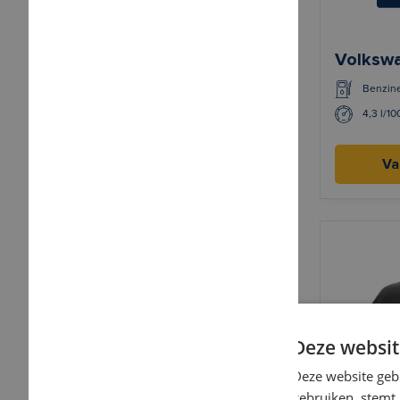
Volkswa
Benzin
4,3 l/1
Va
Deze websit
Deze website geb
gebruiken, stemt