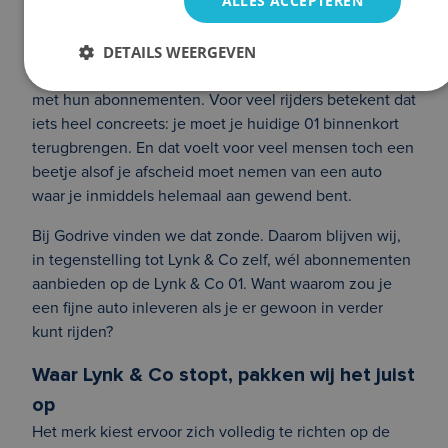
ALLES ACCEPTEREN
opnieuw bij ons.
DETAILS WEERGEVEN
Lynk & Co heeft aangekondigd dat ze gaan stoppen
met hun abonnementen. Voor veel rijders betekent dat
iets heel concreets: je moet je huidige 01 binnenkort
terugbrengen. En dat voelt voor veel mensen toch een
beetje alsof je afscheid moet nemen van een auto
waar je inmiddels helemaal aan gewend bent.
Bij Godrive vinden we dat zonde. Daarom blijven wij,
in tegenstelling tot Lynk & Co zelf, wél abonnementen
aanbieden op de Lynk & Co 01. Want waarom zou je
een fijne auto inleveren als je er gewoon in verder
kunt rijden?
Waar Lynk & Co stopt, pakken wij het juist
op
Het merk kiest ervoor zich volledig te richten op de