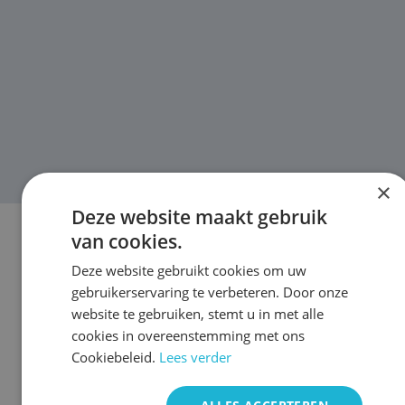
×
Deze website maakt gebruik
van cookies.
Home
/
Blogs
/ Lynk & Co stopt met abonnementen, maar
bij Godrive gaan we gewoon door
Deze website gebruikt cookies om uw
gebruikerservaring te verbeteren. Door onze
28 november 2025
website te gebruiken, stemt u in met alle
Moet je je Lynk & Co 01
cookies in overeenstemming met ons
Cookiebeleid.
Lees verder
straks inleveren? Dan
bestel je ’m gewoon