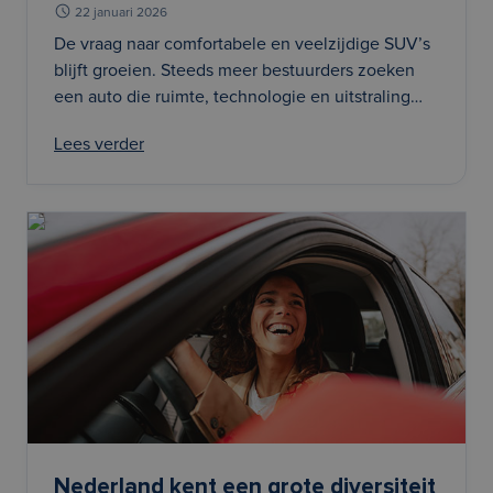
Steeds meer bestuurders zoeken
22 januari 2026
een auto die ruimte, technologie en
De vraag naar comfortabele en veelzijdige SUV’s
blijft groeien. Steeds meer bestuurders zoeken
uitstraling combineert, maar zonder
een auto die ruimte, technologie en uitstraling
vast te zitten aan hoge
combineert, maar zonder vast te zitten aan hoge
aanschafkosten of langdurige
Lees verder
aanschafkosten of langdurige leasecontracten. De
leasecontracten. De JAECOO 7 spee
JAECOO 7 spee
Nederland kent een grote diversiteit