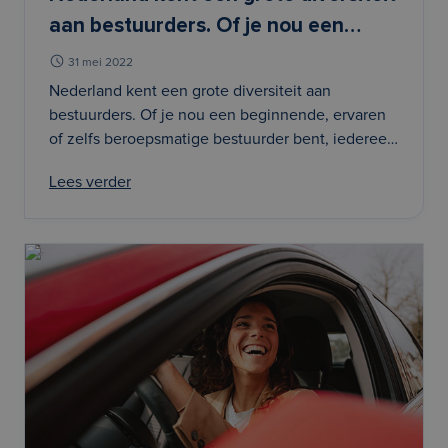
aan bestuurders. Of je nou een
beginnende, ervaren of zelfs
31 mei 2022
beroepsmatige bestuurder bent,
Nederland kent een grote diversiteit aan
bestuurders. Of je nou een beginnende, ervaren
iedereen heeft zijn eigen behoeften.
of zelfs beroepsmatige bestuurder bent, iedereen
De een rijdt dagelijks honderden
heeft zijn eigen behoeften. De een rijdt dagelijks
kilometers. De ander gebruikt de
Lees verder
honderden kilometers. De ander gebruikt de auto
auto slechts tijdelijk.
slechts tijdelijk.